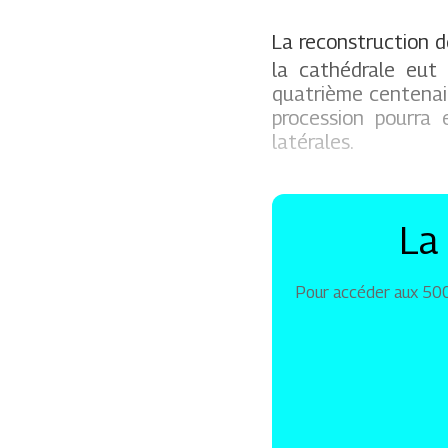
La reconstruction d
la cathédrale eut 
quatrième centenaire
procession pourra 
latérales.
La
Pour accéder aux 5000