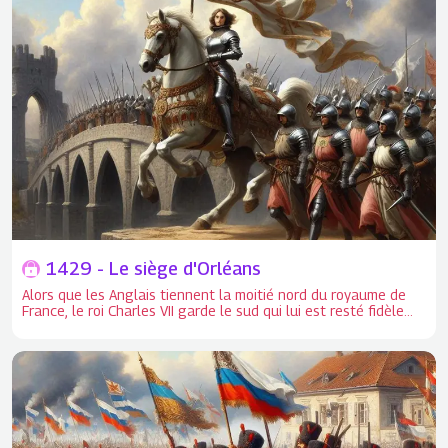
1429 - Le siège d'Orléans
Alors que les Anglais tiennent la moitié nord du royaume de
France, le roi Charles VII garde le sud qui lui est resté fidèle
Alors que les Anglais tiennent la moitié nord du royaume de
France, le roi Charles VII garde le sud qui lui est resté fidèle. La
Loire fait la frontière entre les deux. De rares ponts subsistent
: Angers et Orléans.