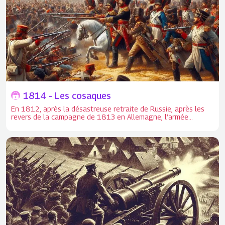
1814 - Les cosaques
En 1812, après la désastreuse retraite de Russie, après les
revers de la campagne de 1813 en Allemagne, l’armée
française, fortement diminuée et refoulée sur le Rhin, se
cantonne à défendre nos anciennes frontières. En 1812,
après la désastreuse retraite de Russie, après les revers de la
campagne de 1813 en Allemagne, l’armée française,
fortement diminuée et refoulée sur le Rhin, se cantonne à
défendre nos anciennes frontières.