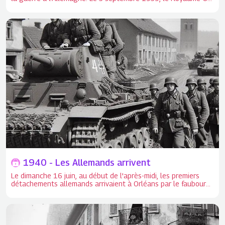
et la France déclarent la guerre à l'Allemagne. En mai 1940,
les troupes allemandes pénètrent sur le territoire français. Le
14 juin, les troupes allemandes entrent dans Paris. Dès le
mois de mai 1940, des réfugiés des départements envahis
rejoignent Orléans.
1940 - Les Allemands arrivent
Le dimanche 16 juin, au début de l'après-midi, les premiers
détachements allemands arrivaient à Orléans par le faubourg
Bourgogne. Le premier jour de l'occupation à Orléans