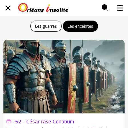
Les guerres
Les enceintes
-52 - César rase Cenabum