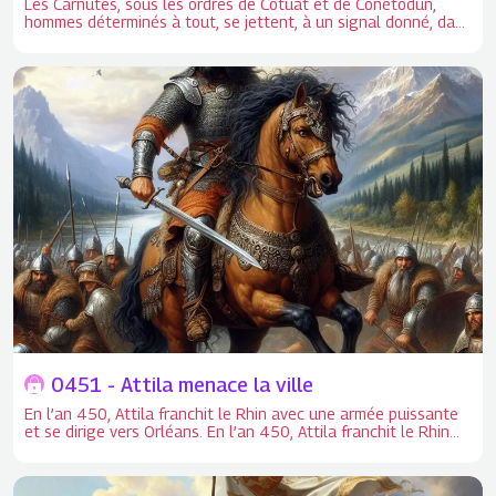
Les Carnutes, sous les ordres de Cotuat et de Conétodun,
hommes déterminés à tout, se jettent, à un signal donné, dans
Genabum. - 53 : Les Carnutes, sous les ordres de Cotuat et de
Conétodun, hommes déterminés à tout, se jettent, à un signal
donné, dans Genabum (Orléans). Ils massacrent les citoyens
romains qui s'y trouvaient pour affaires de commerce, avec
parmi eux, entre autres C- Fusius Cita, estimable chevalier
romain, que César avait mis à la tête des vivres. Ils pillent tous
leurs biens.
0451 - Attila menace la ville
En l’an 450, Attila franchit le Rhin avec une armée puissante
et se dirige vers Orléans. En l’an 450, Attila franchit le Rhin
avec une armée puissante et se dirige vers Orléans. Attila
dont on disait qu’il avait été allaité par une tigresse et que
l’herbe ne repoussait plus là où son cheval galopait.