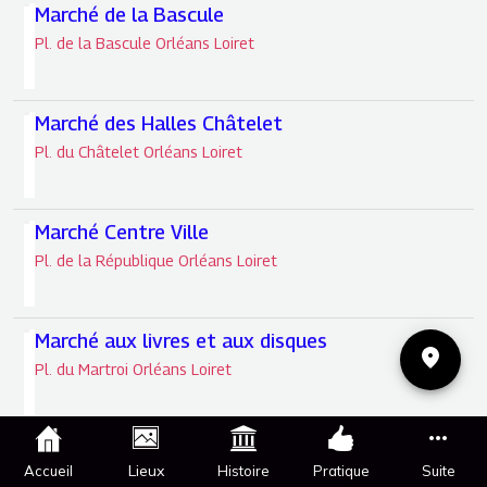
Marché de la Bascule
Pl. de la Bascule Orléans Loiret
Marché des Halles Châtelet
Pl. du Châtelet Orléans Loiret
Marché Centre Ville
Pl. de la République Orléans Loiret
Marché aux livres et aux disques
Pl. du Martroi Orléans Loiret
Marché à la Brocante
Lieux
Accueil
Histoire
Pratique
Suite
Bd Alexandre Martin Orléans Loiret