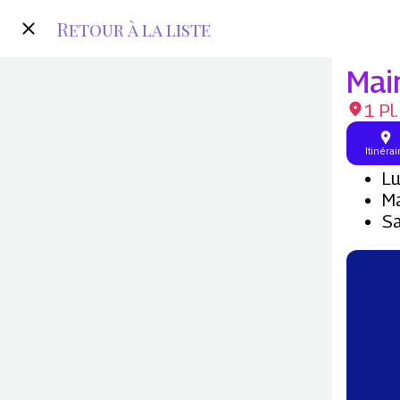
Retour à la liste
Mai
1 Pl
Itinérai
Lu
Ma
Sa