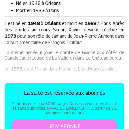
Né en 1948 à Orléans
Mort en 1988 à Paris
Il est né en
1948
à
Orléans
et mort en
1988
à Paris. Après
des études au cours Simon, Xavier devient célèbre en
1973
pour son rôle de l'amant de Jean-Pierre Aumont dans
La Nuit américaine de François Truffaut.
La même année, il joue le comte de Guiche aux côtés de
Claude Jade (Louise de La Vallière) dans Le Château perdu.
En
1979
, il est Martin dans Martin et Léa d'Alain Cavalier.
La suite est réservée aux abonnés
Pour accéder aux 5000 pages Orléans insolite en illimité
et sans publicités. OFFRE DE LANCEMENT : A partir de 1€
par mois (pour un an).
JE M'ABONNE