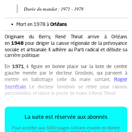
​Durée du mandat : 1971 - 1978
Mort en 1978 à
Orléans
Originaire du Berry, René Thinat arrive à Orléans
en
1948
pour diriger la caisse régionale de la prévoyance
sociale et artisanale. Il adhère au Parti radical et débute sa
carrière politique.
En
1971
, il figure en bonne place sur la liste de centre
gauche menée par le docteur Grosbois, qui parvient à
mettre en ballottage celle du maire sortant,
Roger
Secrétain
. Le docteur Grosbois se retire pour raisons
personnelles et laisse le poste de maire à René Thinat.
La suite est réservée aux abonnés
Pour accéder aux 5000 pages Orléans insolite en illimité