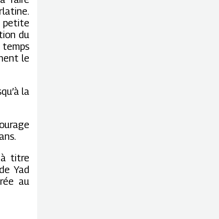
latine.
 petite
ation du
e temps
nent le
qu’à la
courage
ans.
à titre
 de Yad
rée au