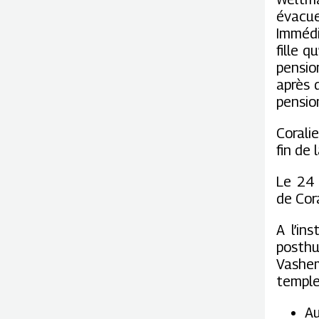
évacue
Immédi
fille q
pensio
après 
pensio
Corali
fin de 
Le 24 
de Cor
A l’in
posthu
Vashe
temple
Au