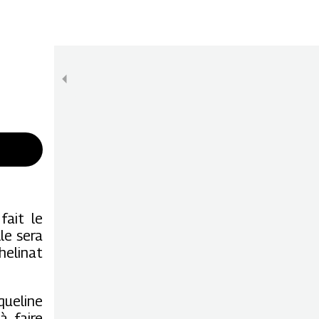
fait le
le sera
helinat
queline
à faire