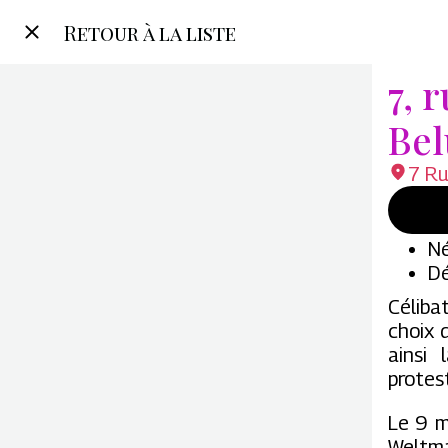
Retour à la liste
7, 
Bel
7 Ru
Né
Dé
Céliba
choix 
ainsi 
protes
Le 9 m
Weltma