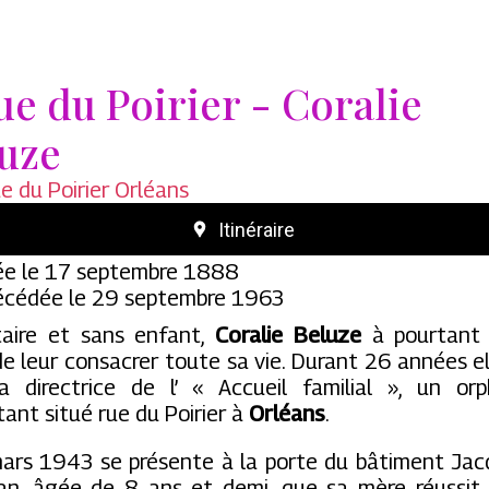
rue du Poirier - Coralie
uze
e du Poirier Orléans
Itinéraire
e le 17 septembre 1888
cédée le 29 septembre 1963
taire et sans enfant,
Coralie Beluze
à pourtant 
de leur consacrer toute sa vie. Durant 26 années el
la directrice de l’ « Accueil familial », un orp
tant situé rue du Poirier à
Orléans
.
ars 1943 se présente à la porte du bâtiment Jac
n, âgée de 8 ans et demi, que sa mère réussit 