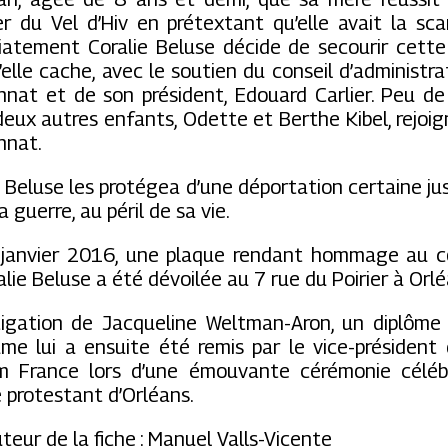
r du Vel d’Hiv en prétextant qu’elle avait la scar
atement Coralie Beluse décide de secourir cette
u’elle cache, avec le soutien du conseil d’administr
nnat et de son président, Edouard Carlier. Peu d
deux autres enfants, Odette et Berthe Kibel, rejoig
nnat.
e Beluse les protégea d’une déportation certaine jus
la guerre, au péril de sa vie.
janvier 2016, une plaque rendant hommage au 
alie Beluse a été dévoilée au 7 rue du Poirier à Orlé
stigation de Jacqueline Weltman-Aron, un diplôme 
me lui a ensuite été remis par le vice-président
m France lors d’une émouvante cérémonie céléb
 protestant d’Orléans.
teur de la fiche : Manuel Valls-Vicente