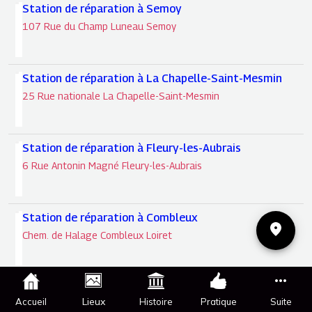
Station de réparation à Semoy
107 Rue du Champ Luneau Semoy
Station de réparation à La Chapelle-Saint-Mesmin
25 Rue nationale La Chapelle-Saint-Mesmin
Station de réparation à Fleury-les-Aubrais
6 Rue Antonin Magné Fleury-les-Aubrais
Station de réparation à Combleux
Chem. de Halage Combleux Loiret
Station de réparation à Saran
Lieux
Accueil
Histoire
Pratique
Suite
Route Nationale 20 Saran Loiret