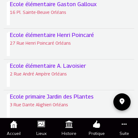
Ecole élémentaire Gaston Galloux
16 Pl. Sainte-Beuve Orléans
Ecole élémentaire Henri Poincaré
27 Rue Henri Poincaré Orléans
Ecole élémentaire A. Lavoisier
2 Rue André Ampère Orléans
Ecole primaire Jardin des Plantes
3 Rue Dante Alighieri Orléans
Ecole élémentaire spécialisée René-Guy Cadou
Lieux
Accueil
Histoire
Pratique
Suite
19 Rue Henri Poincaré Orléans