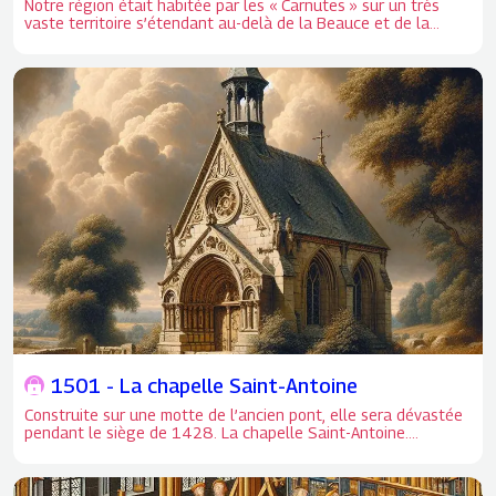
Notre région était habitée par les « Carnutes » sur un très
vaste territoire s’étendant au-delà de la Beauce et de la
Sologne. Si Chartres (Autrik) semblait capitaliser la préférence
des Druides, c’est par Orléans (Genabum) que transitaient le
commerce, les affaires et les communications.
1501 - La chapelle Saint-Antoine
Construite sur une motte de l’ancien pont, elle sera dévastée
pendant le siège de 1428. La chapelle Saint-Antoine.
Construite sur une motte de l’ancien pont, elle sera dévastée
pendant le siège de 1428. Louis XII la fait réparer en 1501.
Elle disparaitra avec la démolition de l’ancien pont des