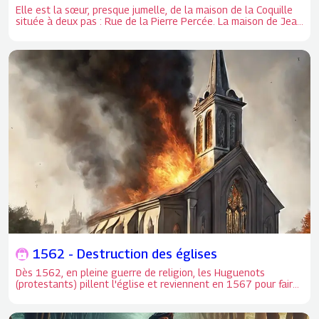
Elle est la sœur, presque jumelle, de la maison de la Coquille
située à deux pas : Rue de la Pierre Percée. La maison de Jean
d'Alibert, (6, place du Châtelet), bijou du 16ème siècle,
s'élevait juste en face de l'ancienne et sombre prison Saint-
Hilaire, rue du "Marché à la volaille".
1562 - Destruction des églises
Dès 1562, en pleine guerre de religion, les Huguenots
(protestants) pillent l'église et reviennent en 1567 pour faire
sauter la nef et démanteler les toitures Notre-Dame-de-
Recouvrance : L'église est construite entre 1513 et 1519.
Durant les guerres de religion, le bâtiment, comme d'autres