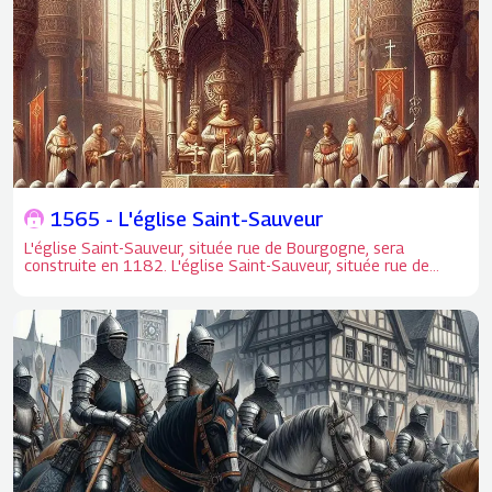
cathédrale Sainte-Croix.
1565 - L'église Saint-Sauveur
L'église Saint-Sauveur, située rue de Bourgogne, sera
construite en 1182. L'église Saint-Sauveur, située rue de
Bourgogne, sera construite en 1182. D'abord collégiale, elle
fut donnée en 1200 par Philippe Auguste aux Hospitaliers de
Saint-Jean-de-Jérusalem puis aux chevaliers de Rhodes et de
Malte.