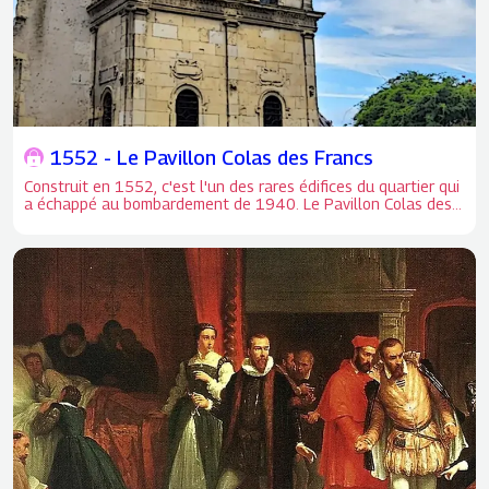
1552 - Le Pavillon Colas des Francs
Construit en 1552, c'est l'un des rares édifices du quartier qui
a échappé au bombardement de 1940. Le Pavillon Colas des
Francs (Jardin Jacques Boucher. 5, pl. Gl. de Gaulle.) : Construit
en 1552, c'est l'un des rares édifices du quartier qui a
échappé au bombardement de 1940.