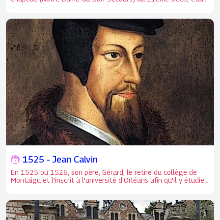
adossée au mur d'enceinte. L'église est construite entre 1513
et 1519. L'ancienne chapelle (Notre-Dame-du-Bon-Secours)
du 11ème siècle était adossée au mur d'enceinte qui cernait
et protégeait la ville. L'extension des remparts rendit inutile
ce mur et la future église Notre-Dame-de-Recouvrance
prendra place de part et d'autre du rempart démoli.
1525 - Jean Calvin
En 1525 ou 1526, son père, Gérard, le retire du collège de
Montaigu et l'inscrit à l'université d'Orléans afin qu'il y étudie
le droit. En 1525 ou 1526, son père, Gérard, le retire du
collège de Montaigu et l'inscrit à l'université d'Orléans afin
qu'il y étudie le droit.