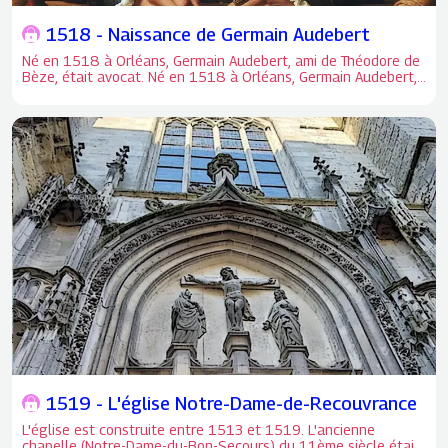
1518 - Naissance de Germain Audebert
Né en 1518 à Orléans, Germain Audebert, ami de Théodore de
Bèze, était avocat. Né en 1518 à Orléans, Germain Audebert,
ami de Théodore de Bèze, était avocat.
1519 - L'église Notre-Dame-de-Recouvrance
L'église est construite entre 1513 et 1519. L'ancienne
chapelle (Notre-Dame-du-Bon-Secours) du 11ème siècle était