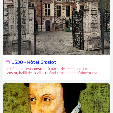
1530 - Hôtel Groslot
Le bâtiment est construit à partir de 1530 par Jacques
Groslot, bailli de la ville. L'Hôtel Groslot : Le bâtiment est
construit à partir de 1530 par Jacques Groslot, bailli de la
ville.