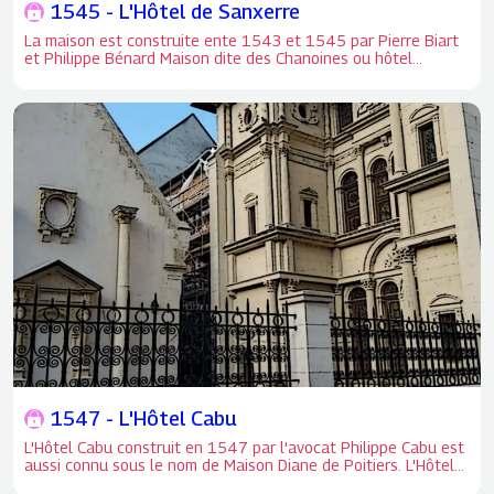
1545 - L'Hôtel de Sanxerre
La maison est construite ente 1543 et 1545 par Pierre Biart
et Philippe Bénard Maison dite des Chanoines ou hôtel
d'Hector de Sanxerre
1547 - L'Hôtel Cabu
L'Hôtel Cabu construit en 1547 par l'avocat Philippe Cabu est
aussi connu sous le nom de Maison Diane de Poitiers. L'Hôtel
Cabu construit en 1547 par l'avocat Philippe Cabu est aussi