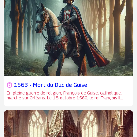
églises de la ville, est incendié par les protestants
(huguenots) en 1562 et 1567. Les charpentes seront
détruites, mais l'édifice sera rapidement reconstruit.
1563 - Mort du Duc de Guise
En pleine guerre de religion, François de Guise, catholique,
marche sur Orléans. Le 18 octobre 1560, le roi François II
s’installe avec sa cour dans l'hôtel Groslot à Orléans (mairie
actuelle) pour marquer son opposition à Jérôme Groslot,
fervent partisan de la Réforme protestante. Le roi meurt
(peut-être d'une méningite) à hôtel Groslot, après s'être
évanoui à Saint-Aignan, le 5 décembre 1560. Il a alors 16 ans.
La chapelle ardente sera la salle initialement prévue pour
juger le Prince de Condé, protestant notoire fraichement
capturé. Le 8 décembre, le cœur du jeune roi est déposé en la