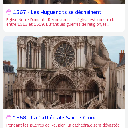
1567 - Les Huguenots se déchainent
Eglise Notre-Dame-de-Recouvrance : L'église est construite
entre 1513 et 1519. Durant les guerres de religion, le
bâtiment, comme d'autres églises de la ville, est incendié par
les protestants (huguenots) en 1562 et 1567. Eglise Notre-
Dame-de-Recouvrance : L'église est construite entre 1513 et
1519. Durant les guerres de religion, le bâtiment, comme
d'autres églises de la ville, est incendié par les protestants
(huguenots) en 1562 et 1567. Les charpentes seront
détruites, mais l'édifice sera rapidement reconstruit.
1568 - La Cathédrale Sainte-Croix
Pendant les guerres de Religion, la cathédrale sera dévastée