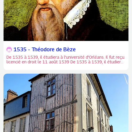
1535 - Théodore de Bèze
De 1535 à 1539, il étudiera à l'université d'Orléans. Il fut reçu
licencié en droit le 11 août 1539 De 1535 à 1539, il étudiera
à l'université d'Orléans. Il fut reçu licencié en droit le 11 août
1539 et, comme son père le désirait, alla à Paris où il
commença la pratique.