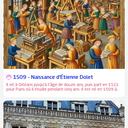
tourelles et le retrait des mottes.
1509 - Naissance d'Étienne Dolet
Il vit à Orléans jusqu'à l'âge de douze ans, puis part en 1521
pour Paris où il étudie pendant cinq ans. Il est né en 1509 à
Orléans et mort en 1546 à Paris.