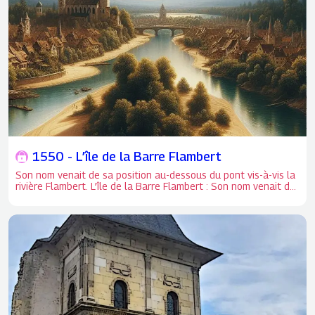
1550 - L’île de la Barre Flambert
Son nom venait de sa position au-dessous du pont vis-à-vis la
rivière Flambert. L’île de la Barre Flambert : Son nom venait de
sa position au-dessous du pont vis-à-vis la rivière Flambert.
Elle était très petite et séparée de la ville par un canal très
étroit. Entre cette île qui disparut totalement vers 1550 et la
petite île de Charlemagne eurent lieu lors du siège deux
combats épiques.