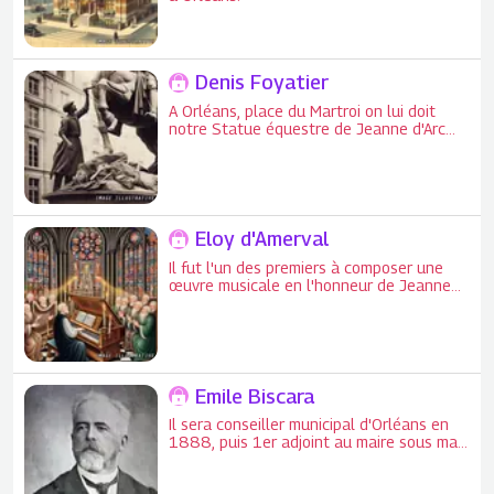
Denis Foyatier
A Orléans, place du Martroi on lui doit
notre Statue équestre de Jeanne d'Arc
(1855) en bronze et d'une hauteur de
4,40 m.
Eloy d'Amerval
Il fut l'un des premiers à composer une
œuvre musicale en l'honneur de Jeanne
d'Arc.
Emile Biscara
Il sera conseiller municipal d'Orléans en
1888, puis 1er adjoint au maire sous ma
mandature de Harold Portalis.