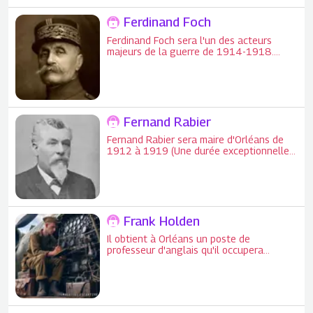
Ferdinand Foch
Ferdinand Foch sera l'un des acteurs
majeurs de la guerre de 1914-1918.
Nommé généralissime des troupes alliées,
il déclenche le 8 août 1918 l'offensive
générale.
Fernand Rabier
Fernand Rabier sera maire d'Orléans de
1912 à 1919 (Une durée exceptionnelle
de 7 ans en raison de la guerre).
Frank Holden
Il obtient à Orléans un poste de
professeur d'anglais qu'il occupera
jusqu'à sa retraite (Lycée Sainte-Croix-
Saint-Euverte).