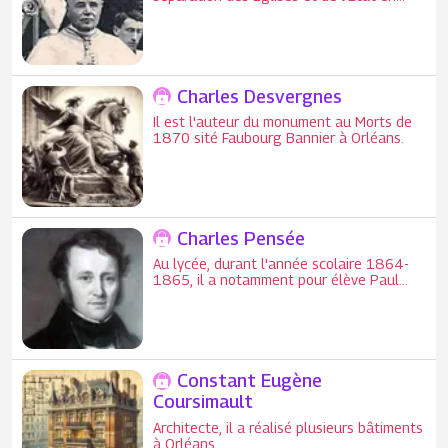
1905, mais il est bien obligé de trouver
d'autres locaux lorsque l'évêché est
confisqué par l'État en 1905.
Charles Desvergnes
Il est l'auteur du monument au Morts de
1870 sité Faubourg Bannier à Orléans.
Charles Pensée
Au lycée, durant l'année scolaire 1864-
1865, il a notamment pour élève Paul
Gauguin.
Constant Eugène
Coursimault
Architecte, il a réalisé plusieurs bâtiments
à Orléans.